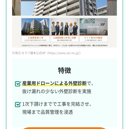
引用元:セラフ榎本公式HP（https://www.sei.ne.jp/）
特徴
産業用ドローンによる外壁診断
で、
抜け漏れの少ない外壁診断を実施
1次下請けまでで工事を完結させ、
現場まで品質管理を浸透