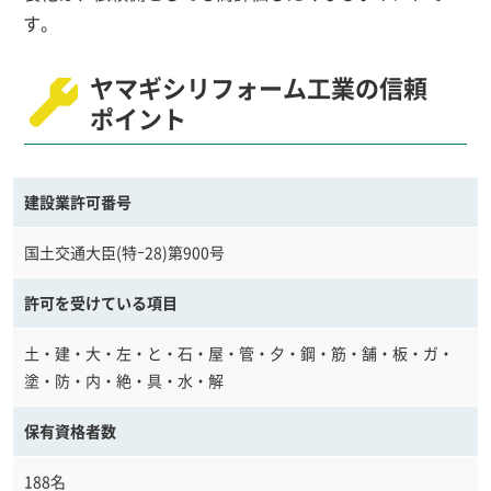
す。
ヤマギシリフォーム工業の信頼
ポイント
建設業許可番号
国土交通大臣(特ｰ28)第900号
許可を受けている項目
土・建・大・左・と・石・屋・管・夕・鋼・筋・舗・板・ガ・
塗・防・内・絶・具・水・解
保有資格者数
188名