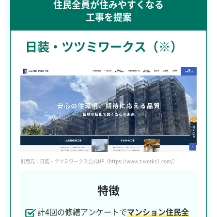
住民全員が住みやすくなる
工事を提案
日装・ツツミワークス（※）
引用元：日装・ツツミワークス公式HP（https://www.t-works1.com/）
特徴
計4回の修繕アンケートで
マンション住民全