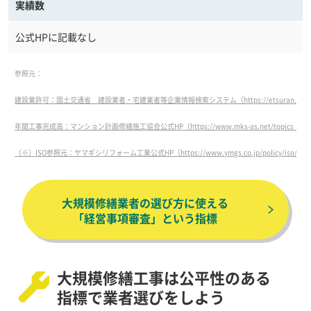
実績数
公式HPに記載なし
参照元：
建設業許可：国土交通省 建設業者・宅建業者等企業情報検索システム（https://etsuran.mlit.go.jp/
年間工事完成高：マンション計画修繕施工協会公式HP（https://www.mks-as.net/topics_detai
（※）ISO参照元：ヤマギシリフォーム工業公式HP（https://www.ymgs.co.jp/policy/iso/）
大規模修繕業者の選び方に使える
「経営事項審査」という指標
大規模修繕工事は公平性のある
指標で業者選びをしよう