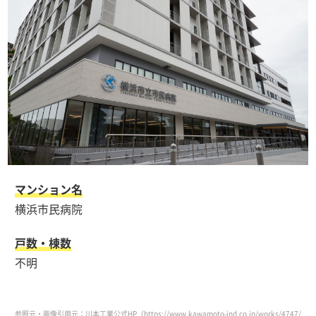
マンション名
横浜市民病院
戸数・棟数
不明
参照元・画像引用元：川本工業公式HP（https://www.kawamoto-ind.co.jp/works/4747/）