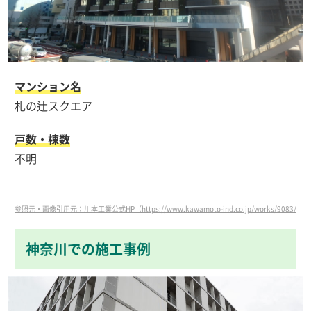
マンション名
札の辻スクエア
戸数・棟数
不明
参照元・画像引用元：川本工業公式HP（https://www.kawamoto-ind.co.jp/works/9083/）
神奈川での施工事例