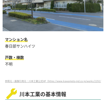
マンション名
春日部サンハイツ
戸数・棟数
不明
参照元・画像引用元：川本工業公式HP（https://www.kawamoto-ind.co.jp/works/2292/）
川本工業の基本情報