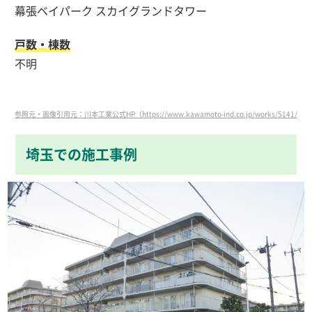
幕張ベイパーク スカイグランドタワー
戸数・棟数
不明
参照元・画像引用元：川本工業公式HP（https://www.kawamoto-ind.co.jp/works/5141/）
埼玉での施工事例