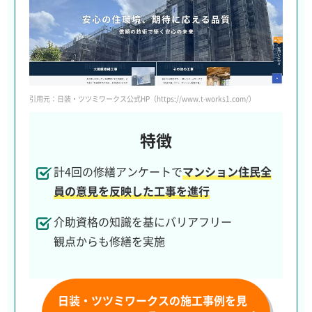
引用元：日装・ツツミワークス公式HP（https://www.t-works1.com/）
特徴
計4回の修繕アンケートで
マンション住民全
員の意見を反映した工事を進行
介助資格の知識を基にバリアフリー
観点からも修繕を実施
日装・ツツミワークスの施工事例を見