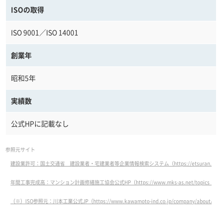
ISOの取得
ISO 9001／ISO 14001
創業年
昭和5年
実績数
公式HPに記載なし
参照元サイト
建設業許可：国土交通省 建設業者・宅建業者等企業情報検索システム（https://etsuran.mlit.go.jp/
年間工事完成高：マンション計画修繕施工協会公式HP（https://www.mks-as.net/topics_detai
（※）ISO参照元：川本工業公式JP（https://www.kawamoto-ind.co.jp/company/about/）