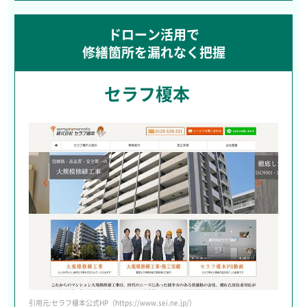
ドローン活用で
修繕箇所を漏れなく把握
セラフ榎本
引用元:セラフ榎本公式HP（https://www.sei.ne.jp/）