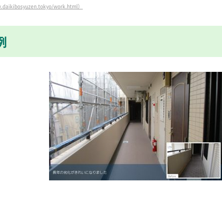
ibosyuzen.tokyo/work.html）
例