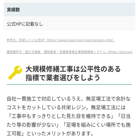
実績数
公式HPに記載なし
参考元：共栄レジン公式HP（https://www.kyoei-resin.com/company.php）
建設業許可：国土交通省 建設業者・宅建業者等企業情報検索システム（https://etsuran2.mlit.go.j
大規模修繕工事は公平性のある
指標で業者選びをしよう
自社一貫施工で対応しているうえ、無足場工法で余計な
コストをカットしている共栄レジン。無足場工法には
「工事中もすっきりとした見た目を維持できる」「日当
たり等の影響が少ない」「足場を組みにくい場所でも施
工可能」といったメリットがあります。