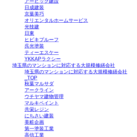
アービック建設
日成建装
京葉美巧
オリエンタルホームサービス
光技建
日東
ヒビキプルーフ
呉光塗装
ティーエスケー
YKKAPラクシー
埼玉県のマンションに対応する大規模修繕会社
埼玉県のマンションに対応する大規模修繕会社
_TOP
秋葉マルサダ
アークライン
ウチヤマ建物管理
マルキペイント
共栄レジン
にちさい建装
美粧企画
第一塗装工業
高信工業