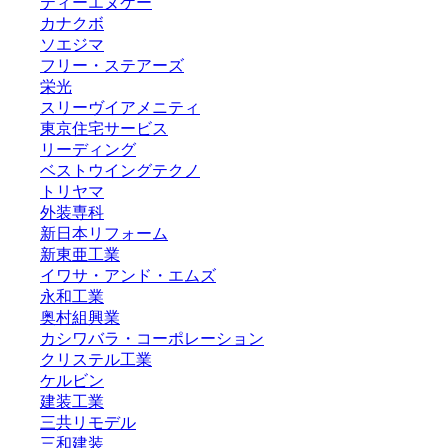
ティーエヌケー
カナクボ
ソエジマ
フリー・ステアーズ
栄光
スリーヴイアメニティ
東京住宅サービス
リーディング
ベストウイングテクノ
トリヤマ
外装専科
新日本リフォーム
新東亜工業
イワサ・アンド・エムズ
永和工業
奥村組興業
カシワバラ・コーポレーション
クリステル工業
ケルビン
建装工業
三共リモデル
三和建装