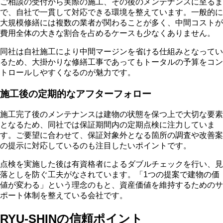
ご相談の受付から実際の施工、その後のメンテナンスに至るま
で、自社で一貫して対応できる環境を整えています。一般的に
大規模修繕には複数の業者が関わることが多く、中間コストが
費用全体の大きな割合を占めるケースも少なくありません。
同社は
自社施工により中間マージンを省ける仕組みとなってい
る
ため、大掛かりな修繕工事であってもトータルの予算をコン
トロールしやすくなるのが魅力です。
施工後の定期的なアフターフォロー
施工完了後のメンテナンスは建物の状態を保つ上で大切な要素
となるため、同社では保証期間内の定期点検に注力していま
す。
ご要望に合わせて、保証対象外となる箇所の調査や改善案
の提示に対応している
のも注目したいポイントです。
点検を実施した後は有資格者によるダブルチェックを行い、見
落としを防ぐ工夫がなされています。「1つの提案で建物の価
値が変わる」という理念のもと、資産価値を維持するためのサ
ポート体制を整えている会社です。
RYU-SHINの信頼ポイント