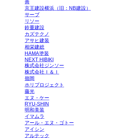
善
京王建設横浜（旧：NB建設）
サーブ
リソー
鈴重建設
カズテクノ
アサヒ建装
相栄建総
HAMA塗装
NEXT HIBIKI
株式会社ジンソー
株式会社Ｉ＆Ｉ
嶺岡
ホリプロジェクト
藤光
エヌ・ケー
RYU-SHIN
明和美装
イマムラ
アール・エヌ・ゴトー
アイシン
アルテック