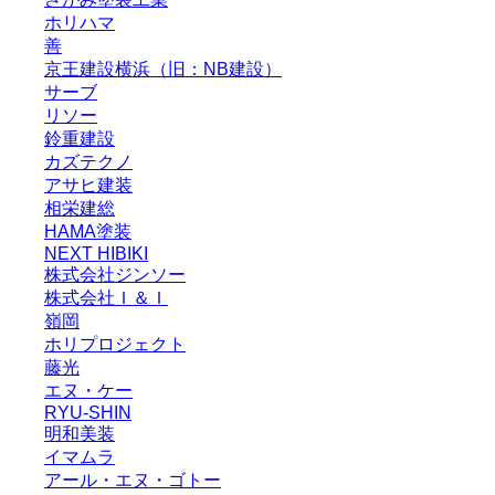
ホリハマ
善
京王建設横浜（旧：NB建設）
サーブ
リソー
鈴重建設
カズテクノ
アサヒ建装
相栄建総
HAMA塗装
NEXT HIBIKI
株式会社ジンソー
株式会社Ｉ＆Ｉ
嶺岡
ホリプロジェクト
藤光
エヌ・ケー
RYU-SHIN
明和美装
イマムラ
アール・エヌ・ゴトー