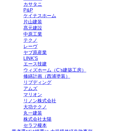
カサタニ
P&P
ケイナスホーム
片山建装
髙元建設
中原工業
テクノ
レーヴ
ヤブ原産業
LINK'S
エース技建
ウィズホーム（C's建築工房）
修繕計画（西浦塗装）
リブディング
アムズ
マリオン
リノン株式会社
大功テクノ
丸一建装
株式会社太陽
セラフ榎本