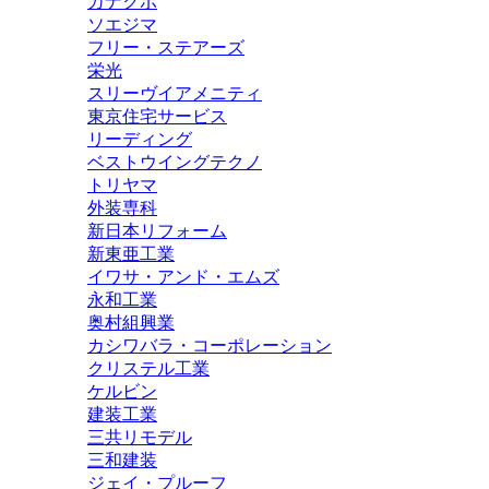
カナクボ
ソエジマ
フリー・ステアーズ
栄光
スリーヴイアメニティ
東京住宅サービス
リーディング
ベストウイングテクノ
トリヤマ
外装専科
新日本リフォーム
新東亜工業
イワサ・アンド・エムズ
永和工業
奥村組興業
カシワバラ・コーポレーション
クリステル工業
ケルビン
建装工業
三共リモデル
三和建装
ジェイ・プルーフ