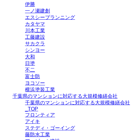
伊勝
一ノ瀬建創
エスシープランニング
カタヤマ
川本工業
工藤建設
サカクラ
シンヨー
大和
日塗
不二
富士防
ヨコソー
横浜塗装工業
千葉県のマンションに対応する大規模修繕会社
千葉県のマンションに対応する大規模修繕会社
_TOP
フロンティア
アイキ
ステディ・ゴーイング
藤防水工業