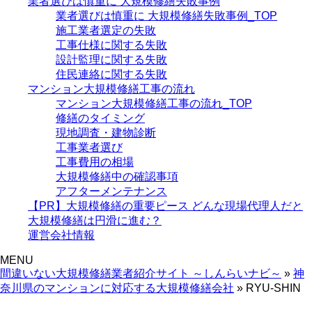
業者選びは慎重に 大規模修繕失敗事例
業者選びは慎重に 大規模修繕失敗事例_TOP
施工業者選定の失敗
工事仕様に関する失敗
設計監理に関する失敗
住民連絡に関する失敗
マンション大規模修繕工事の流れ
マンション大規模修繕工事の流れ_TOP
修繕のタイミング
現地調査・建物診断
工事業者選び
工事費用の相場
大規模修繕中の確認事項
アフターメンテナンス
【PR】大規模修繕の重要ピース どんな現場代理人だと
大規模修繕は円滑に進む？
運営会社情報
MENU
間違いない大規模修繕業者紹介サイト ～しんらいナビ～
»
神
奈川県のマンションに対応する大規模修繕会社
»
RYU-SHIN