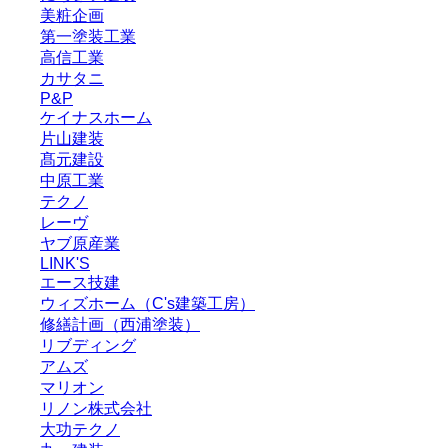
美粧企画
第一塗装工業
高信工業
カサタニ
P&P
ケイナスホーム
片山建装
髙元建設
中原工業
テクノ
レーヴ
ヤブ原産業
LINK'S
エース技建
ウィズホーム（C's建築工房）
修繕計画（西浦塗装）
リブディング
アムズ
マリオン
リノン株式会社
大功テクノ