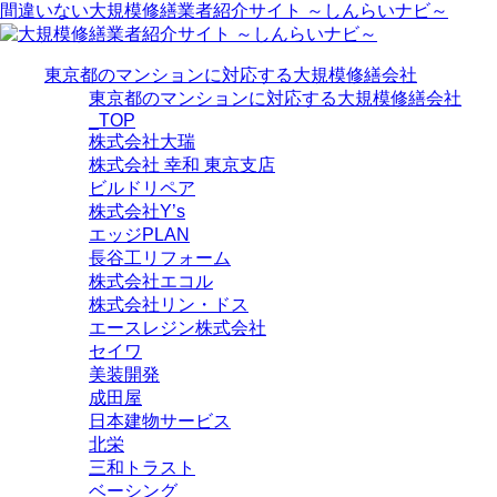
間違いない大規模修繕業者紹介サイト ～しんらいナビ～
東京都のマンションに対応する大規模修繕会社
東京都のマンションに対応する大規模修繕会社
_TOP
株式会社大瑞
株式会社 幸和 東京支店
ビルドリペア
株式会社Y’s
エッジPLAN
長谷工リフォーム
株式会社エコル
株式会社リン・ドス
エースレジン株式会社
セイワ
美装開発
成田屋
日本建物サービス
北栄
三和トラスト
ベーシング