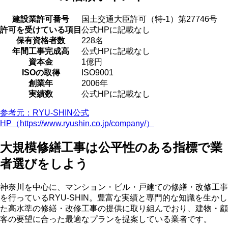
建設業許可番号
国土交通大臣許可（特‐1）第27746号
許可を受けている項目
公式HPに記載なし
保有資格者数
228名
年間工事完成高
公式HPに記載なし
資本金
1億円
ISOの取得
ISO9001
創業年
2006年
実績数
公式HPに記載なし
参考元：RYU-SHIN公式
HP（https://www.ryushin.co.jp/company/）
大規模修繕工事は公平性のある指標で業
者選びをしよう
神奈川を中心に、マンション・ビル・戸建ての修繕・改修工事
を行っているRYU-SHIN。豊富な実績と専門的な知識を生かし
た高水準の修繕・改修工事の提供に取り組んでおり、建物・顧
客の要望に合った最適なプランを提案している業者です。