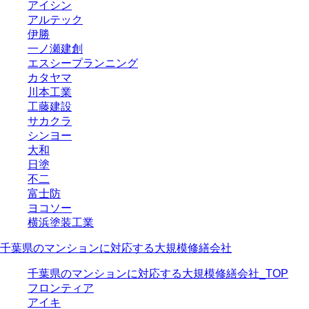
アイシン
アルテック
伊勝
一ノ瀬建創
エスシープランニング
カタヤマ
川本工業
工藤建設
サカクラ
シンヨー
大和
日塗
不二
富士防
ヨコソー
横浜塗装工業
千葉県のマンションに対応する大規模修繕会社
千葉県のマンションに対応する大規模修繕会社_TOP
フロンティア
アイキ