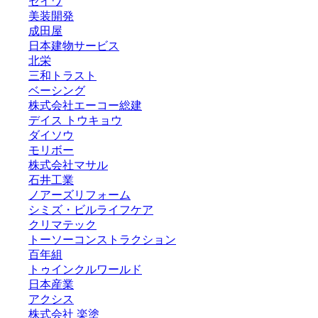
セイワ
美装開発
成田屋
日本建物サービス
北栄
三和トラスト
ベーシング
株式会社エーコー総建
デイス トウキョウ
ダイソウ
モリボー
株式会社マサル
石井工業
ノアーズリフォーム
シミズ・ビルライフケア
クリマテック
トーソーコンストラクション
百年組
トゥインクルワールド
日本産業
アクシス
株式会社 楽塗