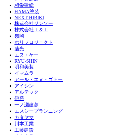
相栄建総
HAMA塗装
NEXT HIBIKI
株式会社ジンソー
株式会社Ｉ＆Ｉ
嶺岡
ホリプロジェクト
藤光
エヌ・ケー
RYU-SHIN
明和美装
イマムラ
アール・エヌ・ゴトー
アイシン
アルテック
伊勝
一ノ瀬建創
エスシープランニング
カタヤマ
川本工業
工藤建設