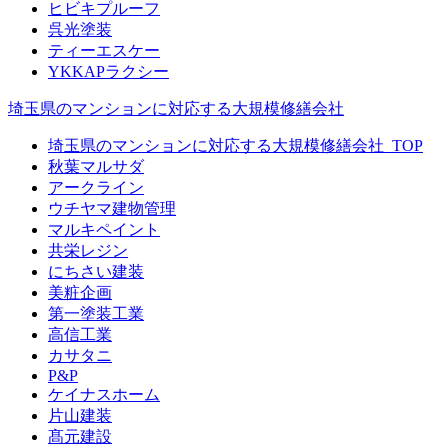
ヒビキプルーフ
呉光塗装
ティーエスケー
YKKAPラクシー
埼玉県のマンションに対応する大規模修繕会社
埼玉県のマンションに対応する大規模修繕会社_TOP
秋葉マルサダ
アークライン
ウチヤマ建物管理
マルキペイント
共栄レジン
にちさい建装
美粧企画
第一塗装工業
高信工業
カサタニ
P&P
ケイナスホーム
片山建装
髙元建設