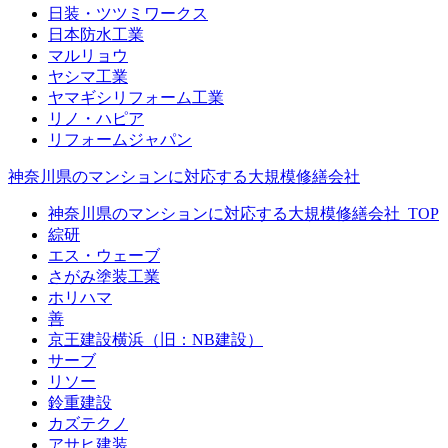
日装・ツツミワークス
日本防水工業
マルリョウ
ヤシマ工業
ヤマギシリフォーム工業
リノ・ハピア
リフォームジャパン
神奈川県のマンションに対応する大規模修繕会社
神奈川県のマンションに対応する大規模修繕会社_TOP
綜研
エス・ウェーブ
さがみ塗装工業
ホリハマ
善
京王建設横浜（旧：NB建設）
サーブ
リソー
鈴重建設
カズテクノ
アサヒ建装