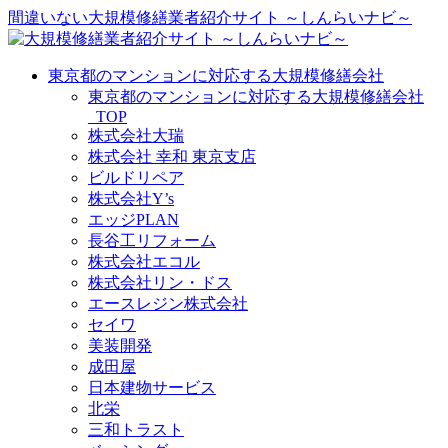
間違いない大規模修繕業者紹介サイト ～しんらいナビ～
東京都のマンションに対応する大規模修繕会社
東京都のマンションに対応する大規模修繕会社
_TOP
株式会社大瑞
株式会社 幸和 東京支店
ビルドリペア
株式会社Y’s
エッジPLAN
長谷工リフォーム
株式会社エコル
株式会社リン・ドス
エースレジン株式会社
セイワ
美装開発
成田屋
日本建物サービス
北栄
三和トラスト