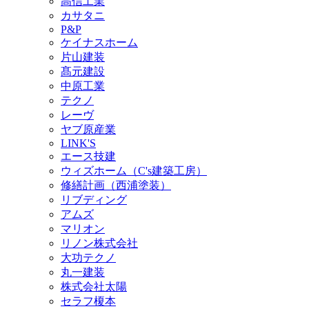
高信工業
カサタニ
P&P
ケイナスホーム
片山建装
髙元建設
中原工業
テクノ
レーヴ
ヤブ原産業
LINK'S
エース技建
ウィズホーム（C's建築工房）
修繕計画（西浦塗装）
リブディング
アムズ
マリオン
リノン株式会社
大功テクノ
丸一建装
株式会社太陽
セラフ榎本