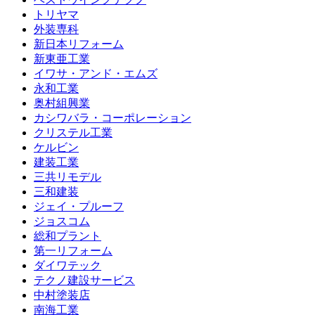
トリヤマ
外装専科
新日本リフォーム
新東亜工業
イワサ・アンド・エムズ
永和工業
奥村組興業
カシワバラ・コーポレーション
クリステル工業
ケルビン
建装工業
三共リモデル
三和建装
ジェイ・プルーフ
ジョスコム
総和プラント
第一リフォーム
ダイワテック
テクノ建設サービス
中村塗装店
南海工業