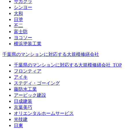
サカクラ
シンヨー
大和
日塗
不二
富士防
ヨコソー
横浜塗装工業
千葉県のマンションに対応する大規模修繕会社
千葉県のマンションに対応する大規模修繕会社_TOP
フロンティア
アイキ
ステディ・ゴーイング
藤防水工業
アービック建設
日成建装
京葉美巧
オリエンタルホームサービス
光技建
日東