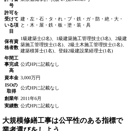
号
許可を
受けて
建・左・石・タ・れ・ブ・鉄・ガ・防・絶・大・
いる項
と・木・屋・鉄・板・塗・装・具
目
1級建築士(2名)、1級建築施工管理技士(3名)、2級建
保有資
築施工管理技士(1名)、2級土木施工管理技士(1名)、
格者数
建築積算士(1名)、登録2級建設業経理士(1名)
年間工
事完成
公式HPに記載なし
高
資本金
3,000万円
ISOの
公式HPに記載なし
取得
創業年
2011年6月
実績数
公式HPに記載なし
大規模修繕工事は公平性のある指標で
業者選びをしよう