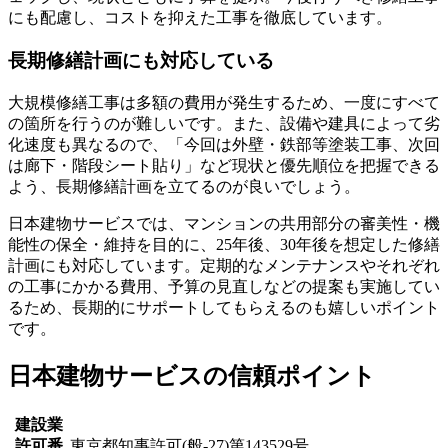
にも配慮し、コストを抑えた工事を徹底
しています。
長期修繕計画にも対応している
大規模修繕工事は多額の費用が発生するため、一度にすべて
の箇所を行うのが難しいです。また、設備や建具によって劣
化速度も異なるので、「今回は外壁・鉄部等塗装工事、次回
は廊下・階段シート貼り」など現状と優先順位を把握できる
よう、長期修繕計画を立てるのが良いでしょう。
日本建物サービスでは、マンションの共用部分の審美性・機
能性の保全・維持を目的に、
25年後、30年後を想定した修繕
計画にも対応
しています。定期的なメンテナンスやそれぞれ
の工事にかかる費用、予算の見直しなどの提案も実施してい
るため、長期的にサポートしてもらえるのも嬉しいポイント
です。
日本建物サービスの信頼ポイント
建設業
許可番
東京都知事許可(般-27)第143529号