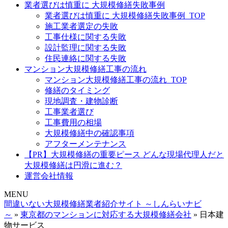
業者選びは慎重に 大規模修繕失敗事例
業者選びは慎重に 大規模修繕失敗事例_TOP
施工業者選定の失敗
工事仕様に関する失敗
設計監理に関する失敗
住民連絡に関する失敗
マンション大規模修繕工事の流れ
マンション大規模修繕工事の流れ_TOP
修繕のタイミング
現地調査・建物診断
工事業者選び
工事費用の相場
大規模修繕中の確認事項
アフターメンテナンス
【PR】大規模修繕の重要ピース どんな現場代理人だと
大規模修繕は円滑に進む？
運営会社情報
MENU
間違いない大規模修繕業者紹介サイト ～しんらいナビ
～
»
東京都のマンションに対応する大規模修繕会社
»
日本建
物サービス