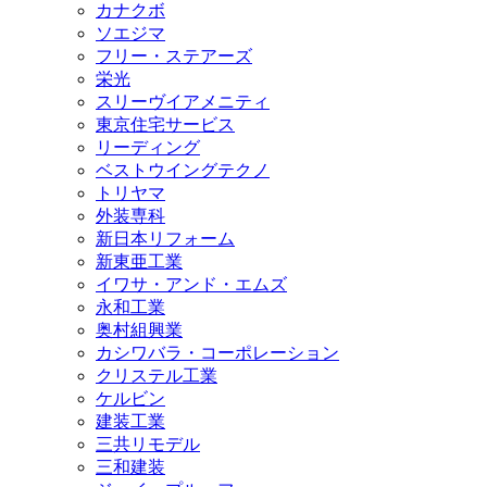
カナクボ
ソエジマ
フリー・ステアーズ
栄光
スリーヴイアメニティ
東京住宅サービス
リーディング
ベストウイングテクノ
トリヤマ
外装専科
新日本リフォーム
新東亜工業
イワサ・アンド・エムズ
永和工業
奥村組興業
カシワバラ・コーポレーション
クリステル工業
ケルビン
建装工業
三共リモデル
三和建装