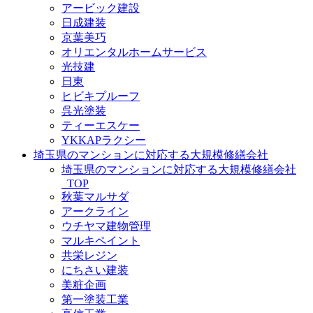
アービック建設
日成建装
京葉美巧
オリエンタルホームサービス
光技建
日東
ヒビキプルーフ
呉光塗装
ティーエスケー
YKKAPラクシー
埼玉県のマンションに対応する大規模修繕会社
埼玉県のマンションに対応する大規模修繕会社
_TOP
秋葉マルサダ
アークライン
ウチヤマ建物管理
マルキペイント
共栄レジン
にちさい建装
美粧企画
第一塗装工業