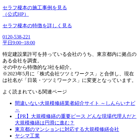
セラフ榎本の施工事例を見る
（公式HP）
セラフ榎本の特徴を詳しく見る
0120-538-221
平日9:00~18:00
特定建設業許可を持っている会社のうち、東京都内に拠点の
ある会社を調査。
その中から特徴的な3社を紹介。
※2023年5月に「株式会社ツツミワークス」と合併し、現在
は社名が「日装・ツツミワークス」に変更となっています。
よく読まれている関連ページ
間違いない大規模修繕業者紹介サイト ～しんらいナビ
～
【PR】大規模修繕の重要ピース どんな現場代理人だと
大規模修繕は円滑に進む？
東京都のマンションに対応する大規模修繕会社
ヤシマ工業