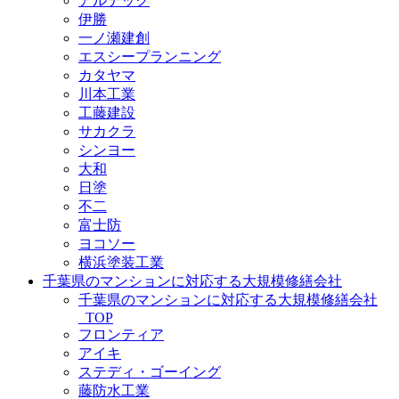
アルテック
伊勝
一ノ瀬建創
エスシープランニング
カタヤマ
川本工業
工藤建設
サカクラ
シンヨー
大和
日塗
不二
富士防
ヨコソー
横浜塗装工業
千葉県のマンションに対応する大規模修繕会社
千葉県のマンションに対応する大規模修繕会社
_TOP
フロンティア
アイキ
ステディ・ゴーイング
藤防水工業