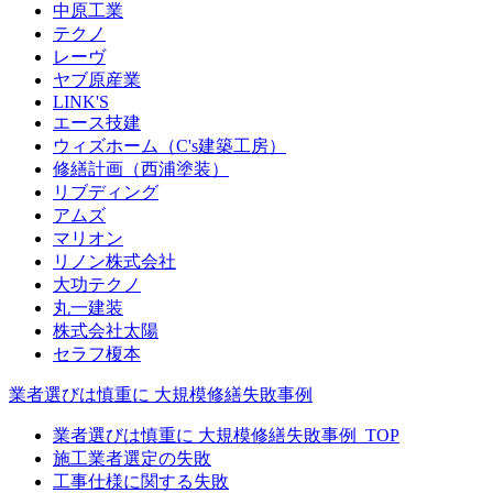
中原工業
テクノ
レーヴ
ヤブ原産業
LINK'S
エース技建
ウィズホーム（C's建築工房）
修繕計画（西浦塗装）
リブディング
アムズ
マリオン
リノン株式会社
大功テクノ
丸一建装
株式会社太陽
セラフ榎本
業者選びは慎重に 大規模修繕失敗事例
業者選びは慎重に 大規模修繕失敗事例_TOP
施工業者選定の失敗
工事仕様に関する失敗