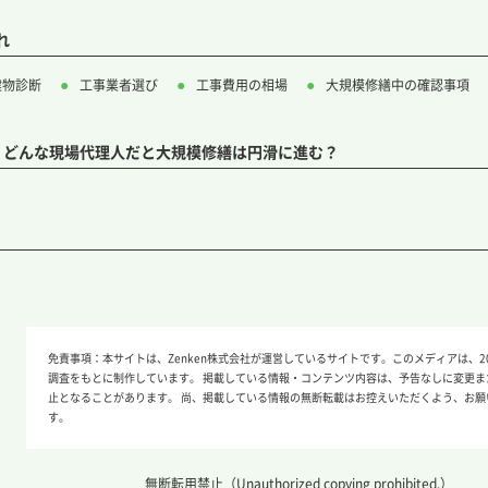
れ
建物診断
工事業者選び
工事費用の相場
大規模修繕中の確認事項
ス どんな現場代理人だと大規模修繕は円滑に進む？
免責事項：
本サイトは、Zenken株式会社が運営しているサイトです。このメディアは、20
調査をもとに制作しています。 掲載している情報・コンテンツ内容は、予告なしに変更ま
止となることがあります。 尚、掲載している情報の無断転載はお控えいただくよう、お願
す。
無断転用禁止（Unauthorized copying prohibited.）