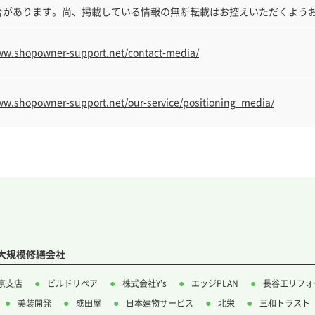
合があります。尚、掲載している情報の無断転載はお控えいただくよう
ww.shopowner-support.net/contact-media/
ww.shopowner-support.net/our-service/positioning_media/
大規模修繕会社
東京支店
ビルドリペア
株式会社Y’s
エッジPLAN
長谷工リフォ
美装開発
成田屋
日本建物サービス
北栄
三和トラスト