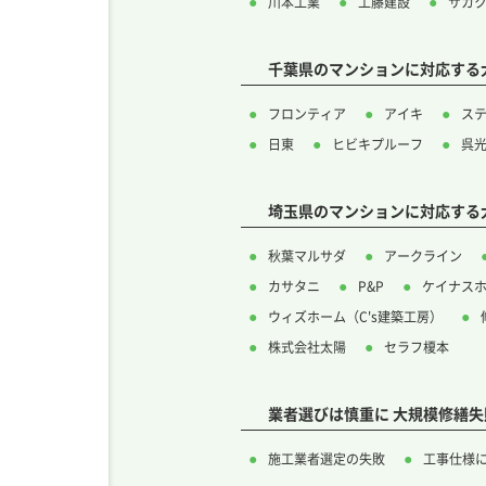
川本工業
工藤建設
サカ
千葉県のマンションに対応する
フロンティア
アイキ
ス
日東
ヒビキプルーフ
呉
埼玉県のマンションに対応する
秋葉マルサダ
アークライン
カサタニ
P&P
ケイナス
ウィズホーム（C's建築工房）
株式会社太陽
セラフ榎本
業者選びは慎重に 大規模修繕失
施工業者選定の失敗
工事仕様