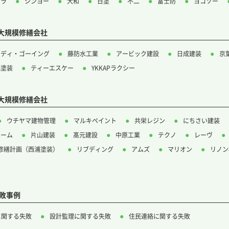
クラ
シンヨー
大和
日塗
不二
富士防
ヨコソー
大規模修繕会社
テディ・ゴーイング
藤防水工業
アービック建設
日成建装
京
光塗装
ティーエスケー
YKKAPラクシー
大規模修繕会社
ウチヤマ建物管理
マルキペイント
共栄レジン
にちさい建装
ホーム
片山建装
髙元建設
中原工業
テクノ
レーヴ
修繕計画（西浦塗装）
リブディング
アムズ
マリオン
リノン
敗事例
に関する失敗
設計監理に関する失敗
住民連絡に関する失敗