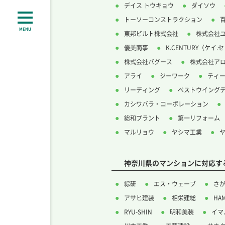
デイス トウキョウ
ダイソウ
トーソーコンストラクション
MENU
東邦ビルト株式会社
株式会社
優美商事
K.CENTURY（ケイ
株式会社バグース
株式会社ア
アライ
ジーワーク
ティ
リーディング
ベストウイング
カシワバラ・コーポレーション
総和プラント
第一リフォーム
マルリョウ
ヤシマ工業
神奈川県のマンションに対応す
綜研
エス・ウェーブ
さ
アサヒ建装
相栄建総
HA
RYU-SHIN
明和美装
イマ