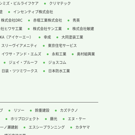
シミズ・ビルライフケア
クリマテック
塗
インセンティブ株式会社
株式会社DRC
赤堀工業株式会社
秀英
会社ヒワサ工業
株式会社サン工業
株式会社敏建
IKA（アイケーエー）
幸成
大同塗装工業
スリーヴイアメニティ
東京住宅サービス
イワサ・アンド・エムズ
永和工業
奥村組興業
ジェイ・プルーフ
ジョスコム
日装・ツツミワークス
日本防水工業
ブ
リソー
鈴重建設
カズテクノ
ホリプロジェクト
藤光
エヌ・ケー
一ノ瀬建創
エスシープランニング
カタヤマ