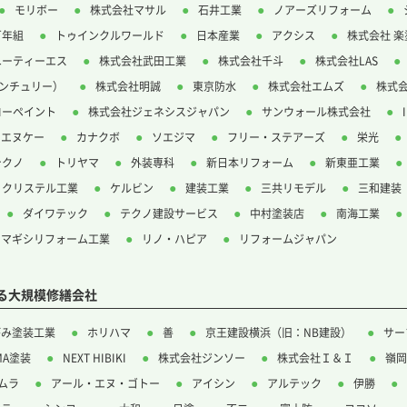
モリボー
株式会社マサル
石井工業
ノアーズリフォーム
百年組
トゥインクルワールド
日本産業
アクシス
株式会社 楽
ユーティーエス
株式会社武田工業
株式会社千斗
株式会社LAS
.センチュリー）
株式会社明誠
東京防水
株式会社エムズ
株式
ローペイント
株式会社ジェネシスジャパン
サンウォール株式会社
ーエヌケー
カナクボ
ソエジマ
フリー・ステアーズ
栄光
テクノ
トリヤマ
外装専科
新日本リフォーム
新東亜工業
クリステル工業
ケルビン
建装工業
三共リモデル
三和建装
ダイワテック
テクノ建設サービス
中村塗装店
南海工業
ヤマギシリフォーム工業
リノ・ハピア
リフォームジャパン
る大規模修繕会社
がみ塗装工業
ホリハマ
善
京王建設横浜（旧：NB建設）
サー
MA塗装
NEXT HIBIKI
株式会社ジンソー
株式会社Ｉ＆Ｉ
嶺岡
ムラ
アール・エヌ・ゴトー
アイシン
アルテック
伊勝